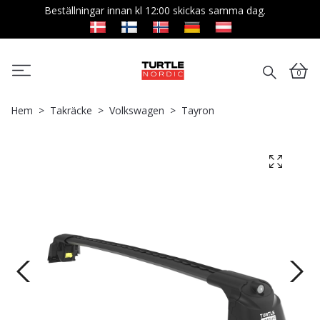
Beställningar innan kl 12:00 skickas samma dag.
0
Hem
Takräcke
Volkswagen
Tayron