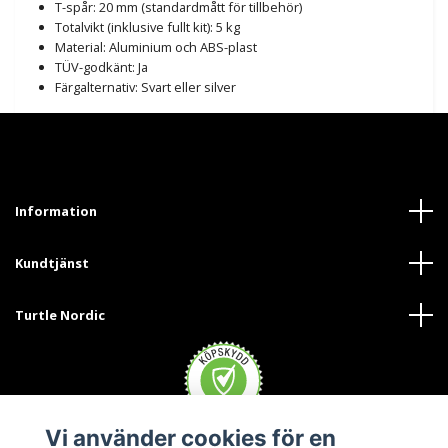
T-spår: 20 mm (standardmått för tillbehör)
Totalvikt (inklusive fullt kit): 5 kg
Material: Aluminium och ABS-plast
TÜV-godkänt: Ja
Färgalternativ: Svart eller silver
Information
Kundtjänst
Turtle Nordic
Vi använder cookies för en