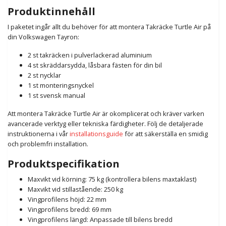
Produktinnehåll
I paketet ingår allt du behöver för att montera Takräcke Turtle Air på
din Volkswagen Tayron:
2 st takräcken i pulverlackerad aluminium
4 st skräddarsydda, låsbara fästen för din bil
2 st nycklar
1 st monteringsnyckel
1 st svensk manual
Att montera Takräcke Turtle Air är okomplicerat och kräver varken
avancerade verktyg eller tekniska färdigheter. Följ de detaljerade
instruktionerna i vår
installationsguide
för att säkerställa en smidig
och problemfri installation.
Produktspecifikation
Maxvikt vid körning: 75 kg (kontrollera bilens maxtaklast)
Maxvikt vid stillastående: 250 kg
Vingprofilens höjd: 22 mm
Vingprofilens bredd: 69 mm
Vingprofilens längd: Anpassade till bilens bredd