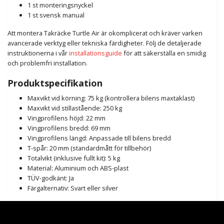
1 st monteringsnyckel
1 st svensk manual
Att montera Takräcke Turtle Air är okomplicerat och kräver varken
avancerade verktyg eller tekniska färdigheter. Följ de detaljerade
instruktionerna i vår
installationsguide
för att säkerställa en smidig
och problemfri installation.
Produktspecifikation
Maxvikt vid körning: 75 kg (kontrollera bilens maxtaklast)
Maxvikt vid stillastående: 250 kg
Vingprofilens höjd: 22 mm
Vingprofilens bredd: 69 mm
Vingprofilens längd: Anpassade till bilens bredd
T-spår: 20 mm (standardmått för tillbehör)
Totalvikt (inklusive fullt kit): 5 kg
Material: Aluminium och ABS-plast
TÜV-godkänt: Ja
Färgalternativ: Svart eller silver