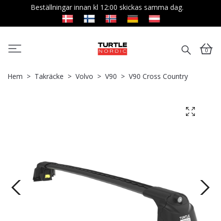
Beställningar innan kl 12:00 skickas samma dag.
0
Hem
Takräcke
Volvo
V90
V90 Cross Country