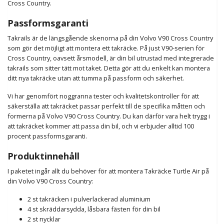
Cross Country.
Passformsgaranti
Takrails är de längsgående skenorna på din Volvo V90 Cross Country
som gör det möjligt att montera ett takräcke. På just V90-serien för
Cross Country, oavsett årsmodell, är din bil utrustad med integrerade
takrails som sitter tätt mot taket. Detta gör att du enkelt kan montera
ditt nya takräcke utan att tumma på passform och säkerhet.
Vi har genomfört noggranna tester och kvalitetskontroller för att
säkerställa att takräcket passar perfekt till de specifika måtten och
formerna på Volvo V90 Cross Country. Du kan därför vara helt trygg i
att takräcket kommer att passa din bil, och vi erbjuder alltid 100
procent
passformsgaranti.
Produktinnehåll
I paketet ingår allt du behöver för att montera Takräcke Turtle Air på
din Volvo V90 Cross Country:
2 st takräcken i pulverlackerad aluminium
4 st skräddarsydda, låsbara fästen för din bil
2 st nycklar